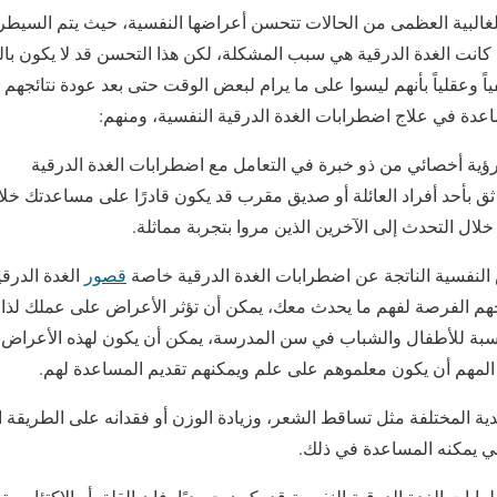
غالبية العظمى من الحالات تتحسن أعراضها النفسية، حيث يتم السيطر
 كانت الغدة الدرقية هي سبب المشكلة، لكن هذا التحسن قد لا يكون بال
ً وعقلياً بأنهم ليسوا على ما يرام لبعض الوقت حتى بعد عودة نتائجهم إ
عدة في علاج اضطرابات الغدة الدرقية النفسية، ومنهم:
ية أخصائي من ذو خبرة في التعامل مع اضطرابات الغدة الدرقية
ثق بأحد أفراد العائلة أو صديق مقرب قد يكون قادرًا على مساعدتك خل
ل التحدث إلى الآخرين الذين مروا بتجربة مماثلة.
النفسية الناتجة عن اضطرابات الغدة الدرقية خاصة
قصور
الغدة الدرقي
حهم الفرصة لفهم ما يحدث معك، يمكن أن تؤثر الأعراض على عملك لذا
نسبة للأطفال والشباب في سن المدرسة، يمكن أن يكون لهذه الأعراض 
 المهم أن يكون معلموهم على علم ويمكنهم تقديم المساعدة لهم.
ية المختلفة مثل تساقط الشعر، وزيادة الوزن أو فقدانه على الطريقة ا
ي يمكنه المساعدة في ذلك.
ت الغدة الدرقية النفسية قد يكون جسديًا، فإن القلق أو الاكتئاب يتطل