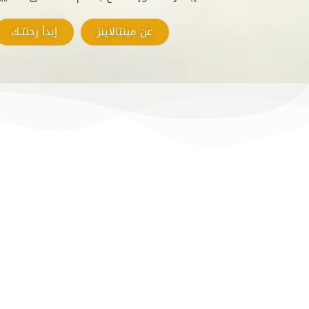
عن مينتالاينز
إبدأ رحلتـك