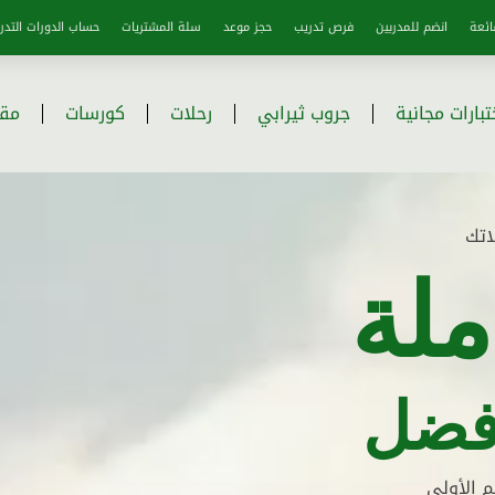
ائعة
انضم للمدربين
فرص تدريب
حجز موعد
سلة المشتريات
حساب الدورات التدري
تبارات مجانية
جروب ثيرابي
رحلات
كورسات
مقا
اتك
ملة
فضل