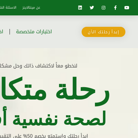
عن مينتالاينز
الاسئلة الش
اختبارات متخصصة
اخ
إبدأ رحلتك الآن
لنخطو معاً لاكتشاف ذاتك وحل مشكل
رحلة متكا
لصحة نفسية أ
إبدأ رحلتك وإستمتع بخصم 50% على التقييم الأولي