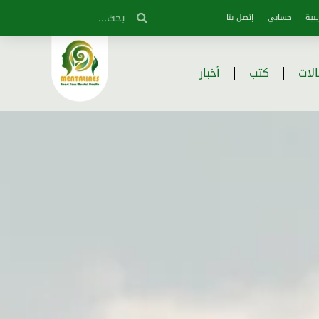
بية
حسابي
إتصل بنا
لات
كتب
أخبار