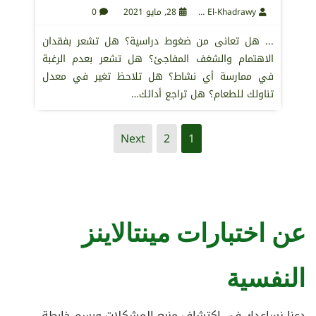
Maha El-Khadrawy
28, مايو 2021
0
... هل تعانى من ضغوط دراسية؟ هل تشعر بفقدان
الاهتمام والشغف المفاجئ؟ هل تشعر بعدم الرغبة
في ممارسة أي نشاط؟ هل تلاحظ تغير في معدل
تناولك للطعام؟ هل تراجع أدائك…
Next
2
1
عن اختبارات مينتالاينز
النفسية
دعنا نساعدك فى اكتشاف منبع المشكلات ورسم خارطة