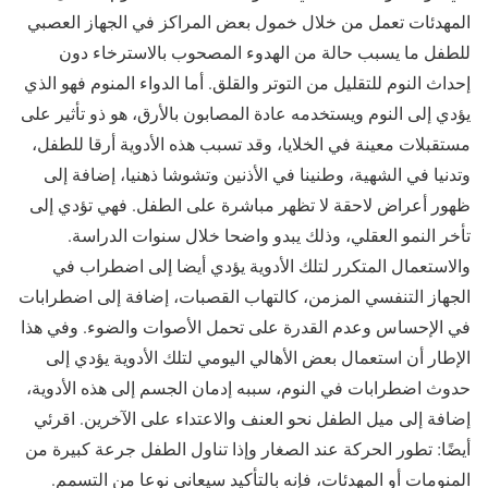
المهدئات تعمل من خلال خمول بعض المراكز في الجهاز العصبي
للطفل ما يسبب حالة من الهدوء المصحوب بالاسترخاء دون
إحداث النوم للتقليل من التوتر والقلق. أما الدواء المنوم فهو الذي
يؤدي إلى النوم ويستخدمه عادة المصابون بالأرق، هو ذو تأثير على
مستقبلات معينة في الخلايا، وقد تسبب هذه الأدوية أرقا للطفل،
وتدنيا في الشهية، وطنينا في الأذنين وتشوشا ذهنيا، إضافة إلى
ظهور أعراض لاحقة لا تظهر مباشرة على الطفل. فهي تؤدي إلى
تأخر النمو العقلي، وذلك يبدو واضحا خلال سنوات الدراسة.
والاستعمال المتكرر لتلك الأدوية يؤدي أيضا إلى اضطراب في
الجهاز التنفسي المزمن، كالتهاب القصبات، إضافة إلى اضطرابات
في الإحساس وعدم القدرة على تحمل الأصوات والضوء. وفي هذا
الإطار أن استعمال بعض الأهالي اليومي لتلك الأدوية يؤدي إلى
حدوث اضطرابات في النوم، سببه إدمان الجسم إلى هذه الأدوية،
إضافة إلى ميل الطفل نحو العنف والاعتداء على الآخرين. اقرئي
أيضًا: تطور الحركة عند الصغار وإذا تناول الطفل جرعة كبيرة من
المنومات أو المهدئات، فإنه بالتأكيد سيعاني نوعا من التسمم.