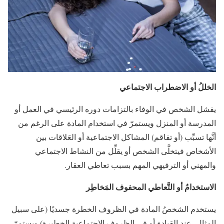
الخللُ أو الاضطراب الاجتماعي
يفشل الشخص في الوفاء بالتزامات دوره الرئيسي في العمل أو
المدرسة أو المنزل ويستمرّ في استخدام المادة على الرغم من
أنَّها تسبِّب (أو تفاقم) المشاكل الاجتماعية أو العَلاقات بين
الأشخاص فيتخلَّى الشخص أو يقلِّل من النشاط الاجتماعي
والمهني أو الترفيهي المهم بسبب تعاطي العقار.
الاستخدامُ أو التَّعاطي المحفوف المَخاطِر
يستخدم الشخصُ المادة في الظروف الخطرة جسديًا (على سبيل
المثال، عند القيادة أو في الظروف الاجتماعية الخطيرة) ويستمرّ