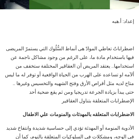
إعداد: أ.هبه
اضطراباتُ تعاطي الموادّ هى أنماط السُّلُوك التي يستمرّ المريضى
فيها باستخدام مادة ما، على الرغم من وجود مشاكل ناجمة عن
استخدامها.. يعتقد المريض أن العقاقير المختلفة ستخفف من
ألآمه او تساعده على الهرب من الحياة الواقعية أو توفر له ما ليس
متاح لديه مثل أقراص الأرق وفتح الشهيه والتخسيس وغيرها ..
حتى يبدأ بزيادة الجرعة تدريجيا ومن ثم يقع ضحية أحد
الإضطرابات المتعلقة بتناول العقاقير
الاضطرابات المتعلقه بالمهدئات والمنومات علي الاطفال
الأدوية المنومة أو المهدئة تؤدي إلى حساسية شديدة وانتفاخ شديد
في الوجه، ومشكلات في السلوكيات المتعلقة بالنوم، كما أن