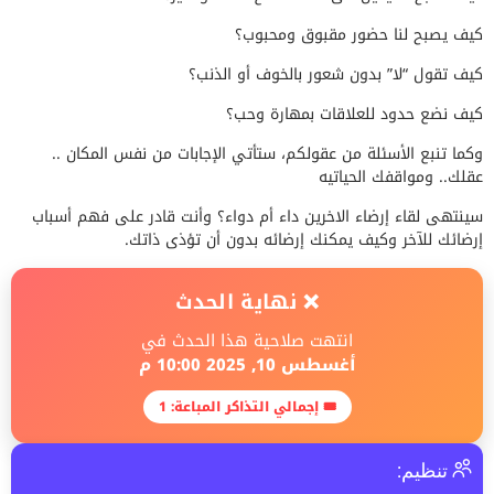
كيف يصبح لنا حضور مقبوق ومحبوب؟
كيف تقول “لا” بدون شعور بالخوف أو الذنب؟
كيف نضع حدود للعلاقات بمهارة وحب؟
وكما تنبع الأسئلة من عقولكم، ستأتي الإجابات من نفس المكان ..
عقلك.. ومواقفك الحياتيه
سينتهى لقاء إرضاء الاخرين داء أم دواء؟ وأنت قادر على فهم أسباب
إرضائك للآخر وكيف يمكنك إرضائه بدون أن تؤذى ذاتك.
❌ نهاية الحدث
انتهت صلاحية هذا الحدث في
أغسطس 10, 2025 10:00 م
🎟 إجمالي التذاكر المباعة: 1
تنظيم: