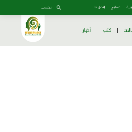
بية
حسابي
إتصل بنا
لات
كتب
أخبار