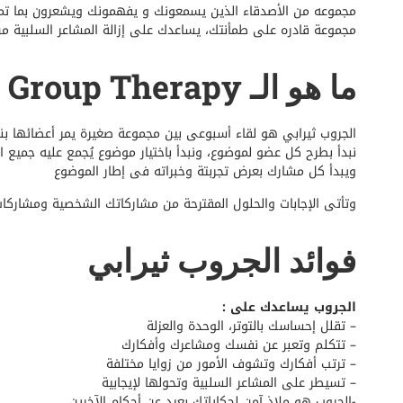
مجموعه من الأصدقاء الذين يسمعونك و يفهمونك ويشعرون بما تمر
مجموعة قادره على طمأنتك، يساعدك على إزالة المشاعر السلبية من
ما هو الـ Group Therapy
الجروب ثيرابي هو لقاء أسبوعى بين مجموعة صغيرة يمر أعضائها بنفس
نبدأ بطرح كل عضو لموضوع، ونبدأ باختيار موضوع يُجمع عليه جميع ا
ويبدأ كل مشارك بعرض تجربتة وخبراته فى إطار الموضوع
وتأتى الإجابات والحلول المقترحة من مشاركاتك الشخصية ومشاركا
فوائد الجروب ثيرابي
الجروب يساعدك على :
– تقلل إحساسك بالتوتر، الوحدة والعزلة
– تتكلم وتعبر عن نفسك ومشاعرك وأفكارك
– ترتب أفكارك وتشوف الأمور من زوايا مختلفة
– تسيطر على المشاعر السلبية وتحولها لإيجابية
-الجروب هو ملاذ آمن لحكاياتك بعيد عن أحكام الآخرين