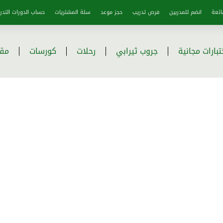
ائعة
انضم للمدربين
فرص تدريب
حجز موعد
سلة المشتريات
حساب الدورات التدري
تبارات مجانية
جروب ثيرابي
رحلات
كورسات
مقا