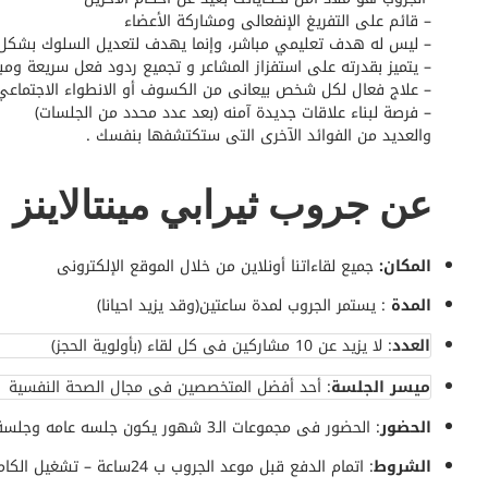
– قائم على التفريغ الإنفعالى ومشاركة الأعضاء
– ليس له هدف تعليمي مباشر، وإنما يهدف لتعديل السلوك بشكل 
– يتميز بقدرته على استفزاز المشاعر و تجميع ردود فعل سريعة ومب
– علاج فعال لكل شخص بيعانى من الكسوف أو الانطواء الاجتماعي
– فرصة لبناء علاقات جديدة آمنه (بعد عدد محدد من الجلسات)
والعديد من الفوائد الآخرى التى ستكتشفها بنفسك .
عن جروب ثيرابي مينتالاينز
المكان:
جميع لقاءاتنا أونلاين من خلال الموقع الإلكترونى
المدة
: يستمر الجروب لمدة ساعتين(وقد يزيد احيانا)
العدد
: لا يزيد عن 10 مشاركين فى كل لقاء (بأولوية الحجز)
ميسر الجلسة
: أحد أفضل المتخصصين فى مجال الصحة النفسية
الحضور
: الحضور فى مجموعات الـ3 شهور يكون جلسه عامه وجلسة مغلقة
الشروط
: اتمام الدفع قبل موعد الجروب ب 24ساعة – تشغيل الكاميرا خلال اللقاء