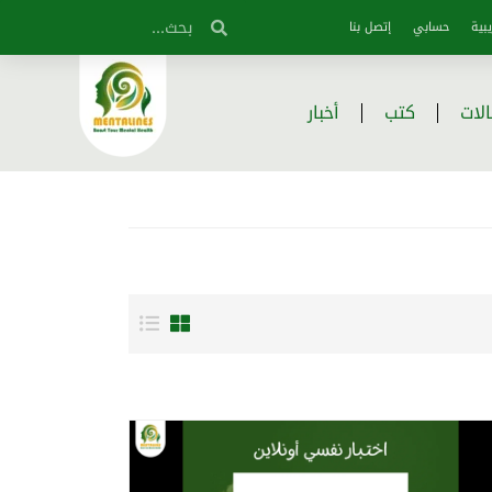
بية
حسابي
إتصل بنا
لات
كتب
أخبار