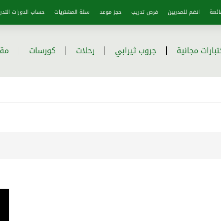
ائعة
انضم للمدربين
فرص تدريب
حجز موعد
سلة المشتريات
حساب الدورات التدري
تبارات مجانية
جروب ثيرابي
رحلات
كورسات
مقا