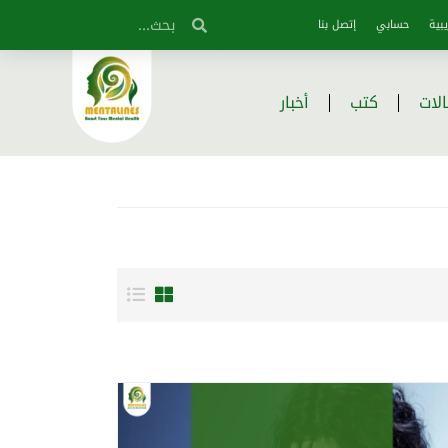
بية
حسابي
إتصل بنا
لات
كتب
أخبار