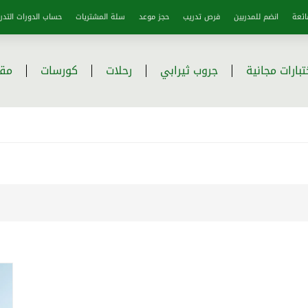
ائعة
انضم للمدربين
فرص تدريب
حجز موعد
سلة المشتريات
حساب الدورات التدري
تبارات مجانية
جروب ثيرابي
رحلات
كورسات
مقا