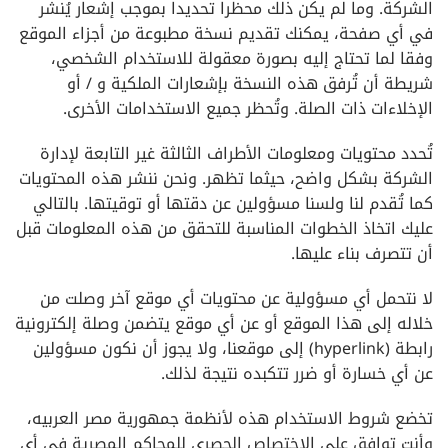
الشركة. وما لم يكن ذلك محظرا تحديدا بموجب إشعار يُنشر
في أي صفحة، يمكنك تقديم نسخة مطبوعة من أجزاء الموقع
وفقا لما تحتاج إليه بصورة معقولة للاستخدام الشخصي،
شريطة أن تُرفق هذه النسخة بإشعارات الملكية و / أو
الإخلاءات ذات الصلة. وتُحظر جميع الاستخدامات الأخرى.
تُحدد محتويات ومعلومات الأطراف الثالثة غير التابعة لإدارة
الشركة بشكل واضح، حيثما تظهر. ونحن ننشر هذه المحتويات
كما تُقدم لنا ولسنا مسؤولين عن دقتها أو توقيتها. بالتالي
عليك اتخاذ الخطوات المناسبة للتحقق من هذه المعلومات قبل
أن تتصرف بناء عليها.
لا نتحمل أي مسؤولية عن محتويات أي موقع آخر وصلت من
خلاله إلى هذا الموقع أو عن أي موقع يتضمن وصلة إلكترونية
رابطة (hyperlink) إلى موقعنا، ولا يجوز أن نكون مسؤولين
عن أي خسارة أو ضرر تتكبده نتيجة لذلك.
تخضع شروط الاستخدام هذه لأنظمة جمهورية مصر العربيه،
وأنت توافق على الاختصاص الحصري للمحاكم المصرية في أي