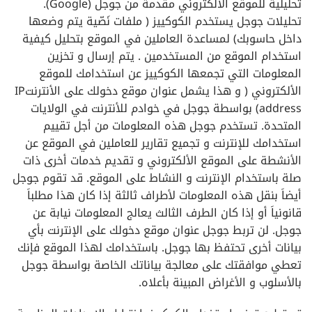
تحليلية للموقع الألكتروني مقدمة من جوجل (Google).
تحليلات جوجل يستخدم الكوكييز ( ملفات نَصّية يتم وضعها
داخل حاسوبك) لمساعدة العاملين في الموقع بتحليل كيفية
استخدام الموقع من المستخدمين . يتم إرسال و تخزين
المعلومات التي تجمعها الكوكييز عن استخدامك للموقع
الألكتروني ( و هذا يشمل عنوان موقع دخولك على الأنترنتIP
address) بواسطة جوجل في خوادم للأنترنت في الولايات
المتحدة. تستخدم جوجل هذه المعلومات من أجل تقييم
استخدامك للإنترنت و تجميع تقارير للعاملين في الموقع عن
الأنشطة على الموقع الألكتروني و تقديم خدمات أخرى ذات
صلة باستخدام الإنترنت و النشاط على الموقع. قد تقوم جوجل
أيضاَ بنقل هذه المعلومات لأطراف ثالثة إذا كان هذا مطلباَ
قانونياَ أو إذا كان الطرف الثالث يعالج المعلومات نيابة عن
جوجل. لن تربط جوجل عنوان موقع دخولك على الإنترنت بأي
بيانات أخرى تحتفظ بها جوجل. باستخدامك لهذا الموقع فإنك
تعطي موافقتك على معالجة بياناتك الخاصة بواسطة جوجل
بالأسلوب و الأغراض المبينة بأعلاه.