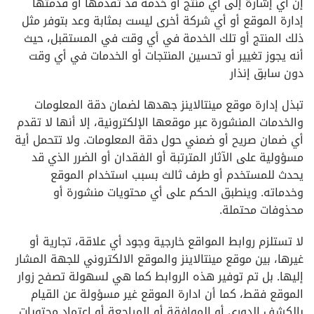
إن أي إشارة إلى أي منتج أو خدمة قد تقدمها أو قدمتها
إدارة الموقع أو أي شركة أخرى ليست بمثابة وعد بتوفر مثل
ذلك المنتج أو تلك الخدمة في أي وقت في المستقبل، حيث
أنه يجوز تغيير أو تحسين المنتجات أو الخدمات في أي وقت
دون سابق إنذار
تبذل إدارة موقع مينتالاينز جهدها لضمان دقة المعلومات
والخدمات المنشورة عبر موقعها الإلكترونية، إلا أنها لا تقدم
أي ضمان صريح أو ضمني حول دقة المعلومات. ولا تتحمل أية
مسؤولية على الآثار المترتبة أو الفقدان أو الضرر الذي قد
يحدث للمستخدم أو طرف ثالث بسبب استخدام الموقع
وخدماته. وينطبق الحكم على أي محتويات منشورة أو
محذوفات محتملة.
لا تستلزم روابط المواقع خارجية وجود أي علاقة، تجارية أو
غيرها، بين موقع مينتالاينز والموقع الالكتروني للجهة المشار
إليها. بل تم توفير هذه الروابط كما هي لسهولة تصفح زوار
الموقع فقط، كما أن ادارة الموقع غير مسؤولة عن القيام
بالكشف الدوري أو الموافقة أو المراجعة أو اعتماد محتويات