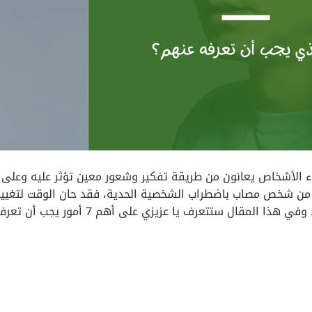
لاء الأشخاص يعانون من طريقة تفكير وشعور معين تؤثر عليه وعلى
 من شخص مصاب باضطراب الشخصية الحدية، فقد حان الوقت لتغيير
فهمك الخاطئ عن أصحاب الشخصية الحدية BPD، وفي هذا المقال ستتعرف يا عزيزي على أ