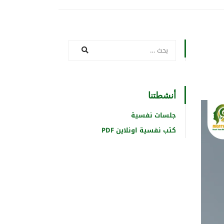
أنشطتنا
جلسات نفسية
كتب نفسية اونلاين PDF