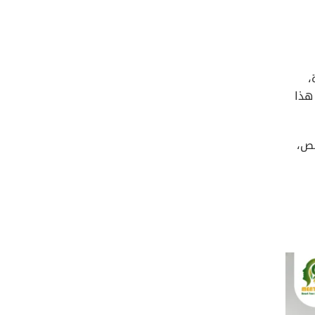
،
هذا
خص،