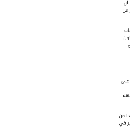
أن
 من
اب
كون
ق
م على
لهم
ا من
ر في