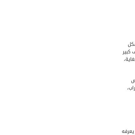
شكل
يعاني أصحاب الشخصية الحدية (BPD) من خوف كبير
اية،
ص
اب،
يعرفه