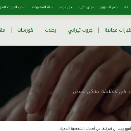
ائعة
انضم للمدربين
فرص تدريب
حجز موعد
سلة المشتريات
حساب الدورات التدري
تبارات مجانية
جروب ثيرابي
رحلات
كورسات
مقا
رف على العلامات بشكل مفصل