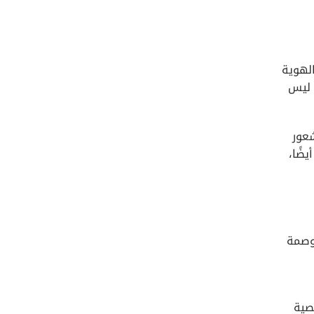
الهوية
 ليس
عور
ضًا،
 وصمة
صية