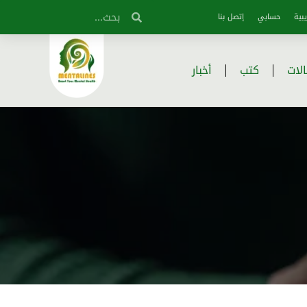
بية
حسابي
إتصل بنا
لات
كتب
أخبار