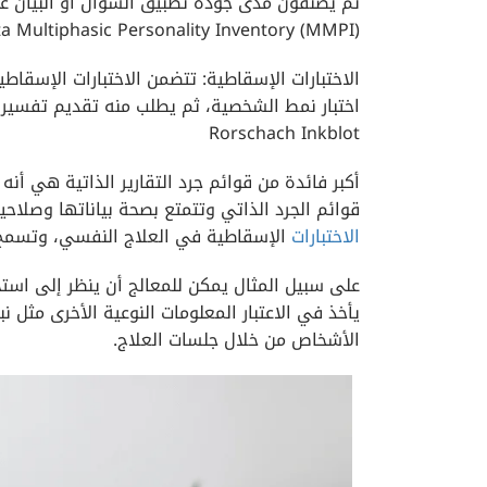
ثم يصنفون مدى جودة تطبيق السؤال أو البيان علي
 Multiphasic Personality Inventory (MMPI).
الاختبارات الإسقاطية: تتضمن الاختبارات الإسق
اختبار نمط الشخصية، ثم يطلب منه تقديم تفسيره لع
Rorschach Inkblot
أكبر فائدة من قوائم جرد التقارير الذاتية هي أن
قوائم الجرد الذاتي وتتمتع بصحة بياناتها وصلاحية
الاختبارات
الإسقاطية في العلاج النفسي، وتسمح ل
على سبيل المثال يمكن للمعالج أن ينظر إلى استج
يأخذ في الاعتبار المعلومات النوعية الأخرى مث
الأشخاص من خلال جلسات العلاج.