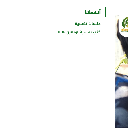
أنشطتنا
جلسات نفسية
كتب نفسية اونلاين PDF