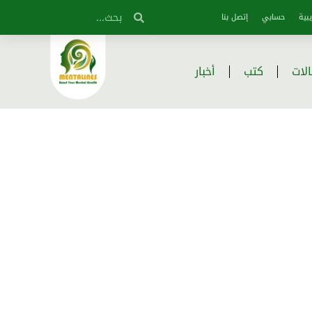
بية
حسابي
إتصل بنا
لات
كتب
أخبار