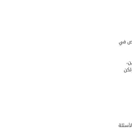
اص في
ن،
لكن
لأسئلة