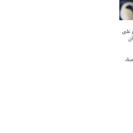
 على
أن
سة،