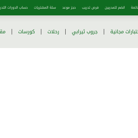
ائعة
انضم للمدربين
فرص تدريب
حجز موعد
سلة المشتريات
حساب الدورات التدري
تبارات مجانية
جروب ثيرابي
رحلات
كورسات
مقا