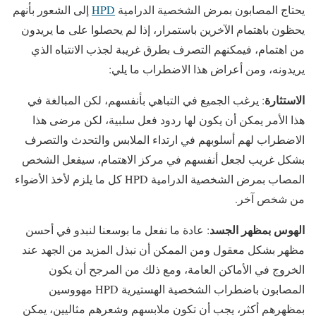
يحتاج المصابون بمرض الشخصية الدرامية
HPD
إلى الشعور بأنهم
يحظون باهتمام الآخرين باستمرار، إذا لم يحصلوا على ما يريدون
من اهتمام، فيمكنهم التصرف بطرق غريبة لجذب الانتباه الذي
يريدونه، ومن أعراض هذا الاضطراب ما يلي:
الاستثارة
: يرغب الجميع في التباهي بأنفسهم، لكن المبالغة في
هذا الأمر يمكن أن يكون لها ردود فعل سلبية، لكن مرضى هذا
الاضطراب لهم أسلوبهم في ارتداء الملابس والتحدث والتصرف
بشكل غريب لجعل أنفسهم في مركز الاهتمام، سيفعل الشخص
المصاب بمرض الشخصية الدرامية HPD كل ما يلزم لأخذ الأضواء
من شخص آخر.
الهوس بمظهر الجسد
: عادة ما نفعل ما بوسعنا لنبدو في أحسن
مظهر بشكل معقول ومن الممكن أن نبذل المزيد من الجهد عند
الخروج في الأماكن العامة، ومع ذلك من المرجح أن يكون
المصابون باضطراب الشخصية الهستيرية HPD مهووسين
بمظهرهم أكثر، يجب أن تكون ملابسهم وشعرهم مثاليين، يمكن