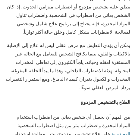
يطلق عليه تشخيص مزدوج أو اضطراب متزامن الحدوث، إذا كان
الشخص يعاني من اضطراب في الشخصية واضطراب تناول
المواد المخدرة، فإنه يحتاج إلى برنامج علاج شامل وشخصي
لمعالجة الاضطرابات بشكل كامل وخلق حالة أكثر توازناً.
يمكن أن يؤدي التعايش مع مرض عقلي ليس له علاج إلى الإصابة
بالاكتئاب والقلق، بينما يكافح الشخص للتعامل مع الحالة غير
المستقرة لعقله وحياته، يلجأ الكثيرون إلى تعاطي المخدرات
لمحاولة تهدئة الاضطراب الداخلي، وهذا ما يبدأ الحلقة المفرغة،
المخدرات والكحول يغيران كيمياء الدماغ، ومع استمرار التغييرات
يزداد المرض العقلي سوءًا.
العلاج بالتشخيص المزدوج
من المهم أن يحصل أي شخص يعاني من اضطراب استخدام
المواد المخدرة واضطراب متزامن مثل اضطراب الشخصية
الهستيرية
على علاج تشخيصي مزدوج، يجب معالجة استخدام