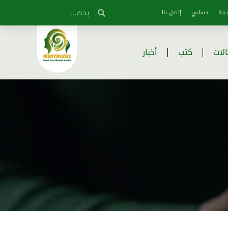
بية
حسابي
إتصل بنا
لات
كتب
أخبار