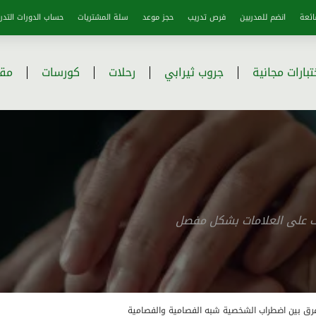
ائعة
انضم للمدربين
فرص تدريب
حجز موعد
سلة المشتريات
حساب الدورات التدري
تبارات مجانية
جروب ثيرابي
رحلات
كورسات
مقا
رف على العلامات بشكل مفصل
فرق بين اضطراب الشخصية شبه الفصامية والفصامية