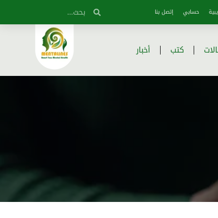
بية
حسابي
إتصل بنا
لات
كتب
أخبار