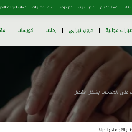
ائعة
انضم للمدربين
فرص تدريب
حجز موعد
سلة المشتريات
حساب الدورات التدري
تبارات مجانية
جروب ثيرابي
رحلات
كورسات
مقا
رف على العلامات بشكل مفصل
تبار الاتجاه نحو الحياة