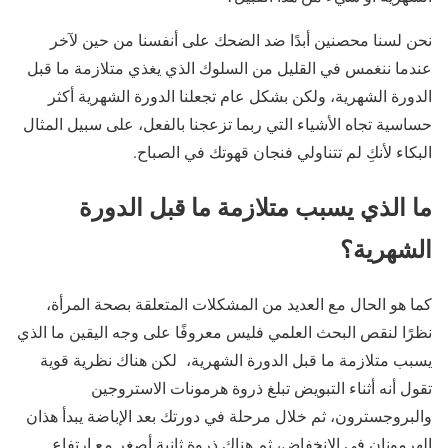
نحن لسنا محصنين أبدًا ضد الضحك على أنفسنا من حين لآخر
عندما ننغمس في القليل من السلوك الذي يغذي متلازمة ما قبل
الدورة الشهرية، ولكن بشكل عام تجعلنا الدورة الشهرية أكثر
حساسية تجاه الأشياء التي ربما تزعجنا بالفعل، على سبيل المثال
البكاء لأنكِ لم تتناولي فنجان قهوتك في الصباح.
ما الذي يسبب متلازمة ما قبل الدورة
الشهرية؟
كما هو الحال مع العديد من المشكلات المتعلقة بصحة المرأة،
نظرًا لنقص البحث العلمي فليس معروفًا على وجه اليقين ما الذي
يسبب متلازمة ما قبل الدورة الشهرية، لكن هناك نظرية قوية
تقول أنه أثناء التبويض تبلغ ذروة هرمونات الاستروجين
والبروجسترون، ثم خلال مرحلة في دورتك بعد الإباضة يبدأ هذان
الهرمونان في الانخفاض، ثم هناك ذروة ثانية أصغر مع ارتفاع