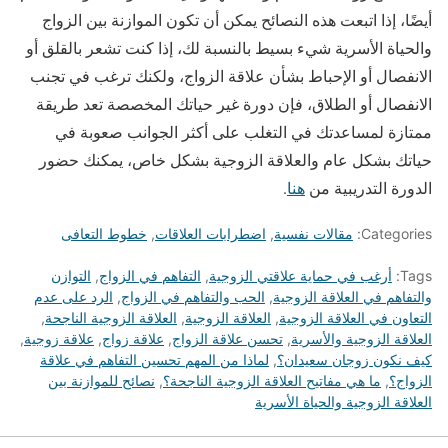
أيضًا، إذا اتبعت هذه النصائح يمكن أن تكون الموازنة بين الزواج
والحياة الأسرية شيء بسيط بالنسبة لك، إذا كنت تشعر بالقلق أو
الانفصال أو الإحباط بشأن علاقة الزواج، ولكنك ترغب في تجنب
الانفصال أو الطلاق، فإن دورة غير حياتك المخصصة تعد طريقة
ممتازة لمساعدتك في التغلب على أكثر الجوانب صعوبة في
حياتك بشكل عام والعلاقة الزوجية بشكل خاص، يمكنك حضور
الدورة التدريبية من
هنا
.
Categories:
مقالات نفسية
,
اضطرابات العلاقات
,
خطوط التعافى
Tags:
أرغب في حماية علاقتي الزوجية
,
التفاهم في الزواج
,
التوازن
والتفاهم في العلاقة الزوجية
,
الحب والتفاهم في الزواج
,
الرد على عدم
التعاون في العلاقة الزوجية
,
العلاقة الزوجية
,
العلاقة الزوجية الناجحة
,
العلاقة الزوجية والأسرية
,
تحسن علاقة الزواج
,
علاقة زواج
,
علاقة زوجية
,
كيف نكون زوجان سعيدان؟
,
لماذا من المهم تحسين التفاهم في علاقة
الزواج؟
,
ما هي مفاتيح العلاقة الزوجية الناجحة؟
,
نصائح للموازنة بين
العلاقة الزوجية والحياة الأسرية