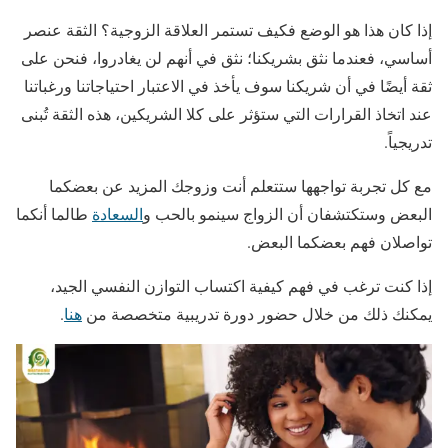
إذا كان هذا هو الوضع فكيف تستمر العلاقة الزوجية؟ الثقة عنصر
أساسي، فعندما نثق بشريكنا؛ نثق في أنهم لن يغادروا، فنحن على
ثقة أيضًا في أن شريكنا سوف يأخذ في الاعتبار احتياجاتنا ورغباتنا
عند اتخاذ القرارات التي ستؤثر على كلا الشريكين، هذه الثقة تُبنى
تدريجياً.
مع كل تجربة تواجهها ستتعلم أنت وزوجك المزيد عن بعضكما
البعض وستكتشفان أن الزواج سينمو بالحب و
السعادة
طالما أنكما
تواصلان فهم بعضكما البعض.
إذا كنت ترغب في فهم كيفية اكتساب التوازن النفسي الجيد،
يمكنك ذلك من خلال حضور دورة تدريبية متخصصة من
هنا
.