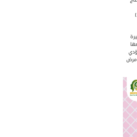
رة
ها
ؤدي
 مرض