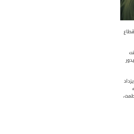
قطاع
نت
دور
زداد
لطمث،