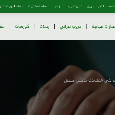
ائعة
انضم للمدربين
فرص تدريب
حجز موعد
سلة المشتريات
حساب الدورات التدري
تبارات مجانية
جروب ثيرابي
رحلات
كورسات
مقا
رف على العلامات بشكل مفصل