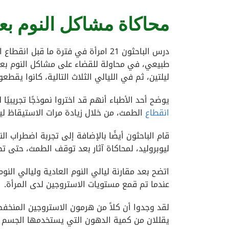
محاكاة مشاكل النوم بع
درس الباحثون 21 امرأة في فترة ما 
طبيعي، في محاولة للقضاء على مشاكل النوم بعد
ليلتين، ثم في الليالي الثلاث التالية، كانوا يقط
يوضح أحد الأطباء أنهم قد اختروا نموذجًا تجريبيًا
انقطاع
الطمث، من خلال زيادة مرات الاستيقاظ لي
قام الباحثون أيضًا بالإضافة إلى تجربة اضطراب 
ليوبروليد، لمحاكاة آثار بعد توقف الطمث، حتى تظه
اتضح بعد مقارنة ليالي النوم العادية وليالي الن
عندما تم قمع مستويات الاستروجين لدى المرأة.
لقد وجدوا أن كلاً من هرمون الاستروجين المنخفض
يقللان من كمية الدهون التي يستخدمها الجسم لل