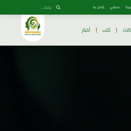
بية
حسابي
إتصل بنا
لات
كتب
أخبار