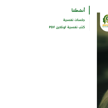
أنشطتنا
جلسات نفسية
كتب نفسية اونلاين PDF