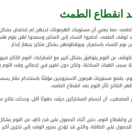
د انقطاع الطمث
قبل انقطاع الطمث، مما يعني أن مستويات الهرمونات لديهن لم تنخفض بشكل
 توقف الطمث، أحضروا النساء إلى المختبر وسمحوا لهن بنوم هن
عون نوم النساء باستمرار، ويوقظونهن بشكل متكرر بجهاز إنذار.
 للتوقف عن النوم يتوافق بشكل كبير مع اضطرابات النوم الأكثر شيوع
لا بسبب الهبات الساخنة، ولكن دون تغيير في إجمالي وقت النوم و
النوم، بقمع مستويات هرمون الاستروجين مؤقتًا باستخدام عقار يسم
ر النتائج تأثر النوم بعد انقطاع الطمث.
وم المضطرب، أن أجسام المشاركين حرقت دهونًا أقل، وحدثت نتائج مم
 وانقطاع النوم، حتى أثناء الحصول على قدر كافٍ من النوم بشكل 
حصول على الطاقة، والتي قد تؤدي بمرور الوقت إلى تخزين أكبر