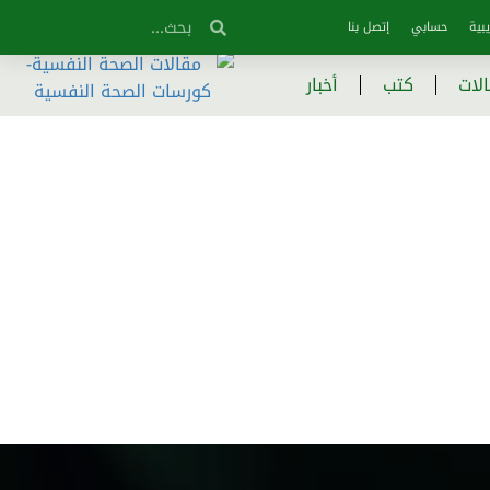
بية
حسابي
إتصل بنا
لات
كتب
أخبار