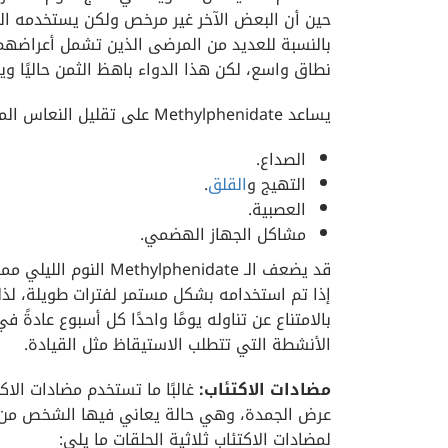
حين أن البعض الآخر غير مرخص ولكن يستخدمه الب
بالنسبة للعديد من المرضى الذين تشمل أعراضهم 
نطاق واسع، لكن هذا الدواء باهظ الثمن حاليًا و
يساعد Methylphenidate على تقليل النعاس المفرط أثناء النهار ويحسن اليقظة، تشمل الآثار الجانبية له:
الصداع.
التهيج و
القلق
.
العصبية.
مشاكل الجهاز الهضمي.
قد يضعف الـ henidate
إذا تم استخدامه بشكل مستمر لفترات طويلة، لذل
بالامتناع عن تناوله يومًا واحدًا كل أسبوع عادة
الأنشطة التي تتطلب الاستيقاظ مثل القيادة.
مضادات الاكتئاب:
غالبًا ما تستخدم مضادات الاك
عرض الجمدة، وهي حالة يعاني فيها الشخص من ف
لمضادات الاكتئاب ثلاثية الحلقات ما يلي: