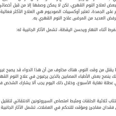
عض لعلاج النوم القهري، لكن لا يمكن وصفها إلا من قبل أخصائي
على الجمدة، تعتبر أوكسيبات الصوديوم هي العلاج الأكثر فعالية
يرفض العديد من المرضى علاج النوم القهري به.
Methylp النوم الليلي مما يقلل من وقت النوم، هناك مخاوف من أن هذا الدواء قد يصبح غ
ك ينصح بعض الأطباء المصابين بالذين يرغبون في علاج النوم القه
ً في عطلة نهاية الأسبوع، وخلال ذلك اليوم يجب ألا يشارك الشخص ف
تئاب ثلاثية الحلقات ومثبط امتصاص السيروتونين الانتقائي لتقليل 
قدان مفاجئ ومؤقت للتحكم في العضلات، تشمل الآثار الجانبية