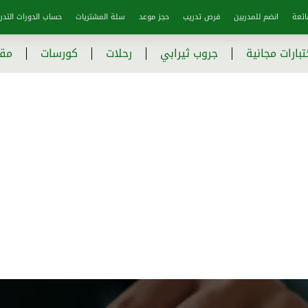
ائعة
انضم للمدربين
فرص تدريب
حجز موعد
سلة المشتريات
حساب الدورات التدري
تبارات مجانية
جروب ثيرابي
رحلات
كورسات
مقا