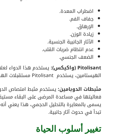
اضطراب المعدة.
جفاف الفم.
الإرهاق.
زيادة الوزن.
الآثار الجانبية الجنسية.
عدم انتظام ضربات القلب.
الضعف الجنسي.
Pitolisant (واكيكس):
يستخدم هذا الدواء لعلا
الهيستامين، يستخدم Pitolisant مستقبلات الهستامين لتحفيز عقلك على البقاء مستيقظًا.
مثبطات الدوبامين:
يستخدم مثبط امتصاص الدوبامي
فعاليتها في مساعدة المرضى على البقاء مستيقظي
يسمى بالمعايرة بالتحليل الحجمي، هذا يعني أنه
تبدأ في حدوث آثار جانبية.
تغيير أسلوب الحياة