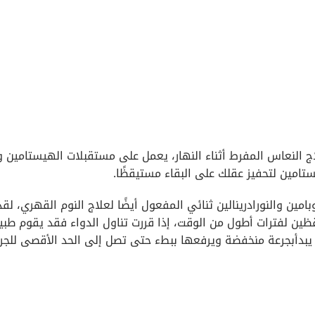
ج النعاس المفرط أثناء النهار، يعمل على مستقبلات الهيستامين و
ن والنورادرينالين ثنائي المفعول أيضًا لعلاج النوم القهري، لقد
ن لفترات أطول من الوقت، إذا قررت تناول الدواء فقد يقوم طبيب
 يبدأبجرعة منخفضة ويرفعها ببطء حتى تصل إلى الحد الأقصى للجر