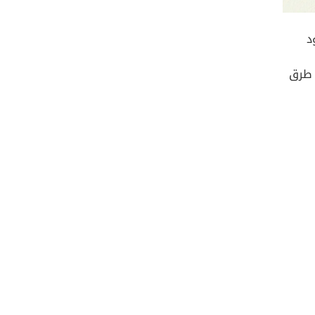
د
 طرق