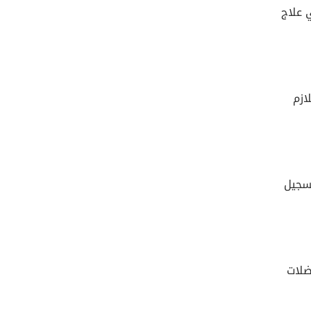
 علاج
ازم
تسجيل
ضلات