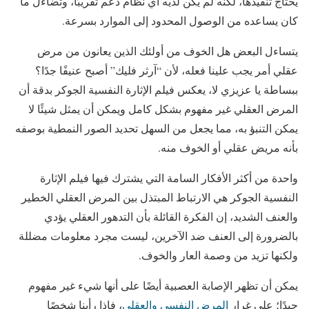
يحتاج تنفيذها، لكنه لم يكن لديه أي نظام دعم تقريبًا، وتضاءل ما
كان يساعده من الوصول المحدود إلى الموارد بسرعة.
يتساءل البعض هل الخوف من أولئك الذين يعانون من مرض
عقلي أمر يجب علينا فعله، لأن “آرثر فليك” أصبح عنيفًا جدًا؟
ببساطة يا عزيزي لا، يعكس فيلم الإثارة النفسية الجوكر بدقة أن
المرض العقلي غير مفهوم بشكل كامل ويمكن أن يمثل شيئًا لا
يمكن التنبؤ به، مما يجعل من السهل تحديد الصور النمطية بوصفه
بأنه مريض عقلي أو الخوف منه.
واحدة من أكثر الأفكار السامة التي يشترك فيها فيلم الإثارة
النفسية الجوكر هي الارتباط المبتذل بين المرض العقلي الخطير
والعنف الشديد، إن الفكرة القائلة بأن التدهور العقلي يؤدي
بالضرورة إلى العنف ضد الآخرين، ليست مجرد معلومات مضللة
ولكنها تزيد من وصمة العار والخوف.
يمكن أن تظهر الإصابة العصبية أيضًا على أنها شيء غير مفهوم
جيدًا؛ على غرار
المرض النفسي والعقلي
، فإذا رأينا شخصًا