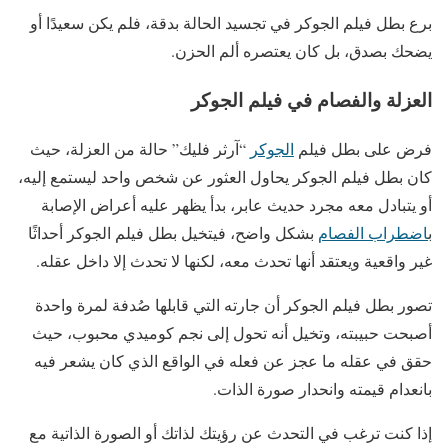
برع بطل فيلم الجوكر في تجسيد الحالة بدقة، فلم يكن سعيدًا أو
يضحك بصدق، بل كان يعتصره ألم الحزن.
العزلة والفصام في فيلم الجوكر
فرض على بطل فيلم
الجوكر
“آرثر فليك” حالة من العزلة، حيث
كان بطل فيلم الجوكر يحاول العثور عن شخص واحد ليستمع إليه،
أو يتبادل معه مجرد حديث عابر، بدأ يظهر عليه أعراض الإصابة
ب
اضطراب الفصام
بشكل واضح، فيتخيل بطل فيلم الجوكر أحداثًا
غير واقعية ويعتقد أنها تحدث معه، لكنها لا تحدث إلا داخل عقله.
تصور بطل فيلم الجوكر أن جارته التي قابلها صُدفة لمرة واحدة
أصبحت حبيبته، وتخيل أنه تحول إلى نجم كوميدي محبوب، حيث
حقق في عقله ما عجز عن فعله في الواقع الذي كان يشعر فيه
بانعدام قيمته وانحدار صورة الذات.
إذا كنت ترغب في التحدث عن رؤيتك لذاتك أو الصورة الذاتية مع