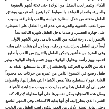
البكاء. ويتميز لعب الطفل من الولادة حتى ثلاثة أشهر بالعفوية
والحرية، وانعدام القواعد والضوابط. كما يتميز بأنه فردي، ويشتق
الطفل متعته من خلال استثارة حواسه واللعب باطرافه. وسبب
تميز اللعب بالعفوية والحرية هي عدم قدرة الطفل على السيطرة
على جهازه العصبي. وعندما يدخل الطفل شهره الثالث يبدأ
بالتطور إلى درجة تمكنه من اللعب بالدمى وفي الأشهر الأولى
أيضاً نرى الطفل يحرك يديه ورجليه، ويحاول أن ينقلب على بطنه
وفي الفترة من 4 أشهر يتمكن الطفل بالتدريج من اللعب بأصابع
قدميه ويهز رأسه ويحاول الوقوف ويهز جسم باتجاه الوقوف وغير
ذلك من الألعاب الحركية والحقيقة، إن كل ما يستطيع القيام به
طفل رضيع في الاسبوع الثامن من عمره من حركات بعد محدوداً
للغاية، فهو لا يستطيع مثلاً لمس الأشياء التي ينظر إليها، والشواهد
تشير إلى أن الطفل هذا يهتم بما يحدث، ويحب مشاهدة الأشياء،
ومثل هذه الاستجابة يمكن تفسيرها على أنها محاولة لإدراك كنه
الشيء الذي ينظر إليه، أي أنها بداية الاكتشاف وفي الشهر التاسع
وحتى نهاية السنة الأولى من العمر يتكون لعب الطفل من الوثوب