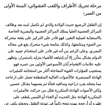
مرحلة تحريك الأطراف واللعب العشوائي( السنة الأولى
من العمر)
إن الطفل الرضيع حديث الولادة والذي لم تكتمل لديه بعد وظائف
المراكز العصبية العليا يمتلك المراكز العصبية والبصرية الخاصة
بالاستجابة لعملية التغير، فهو قادر على التركيز على بقعة متحركة
من الضوء ومتابعتها، وكذلك متابعة شيء متحرك يقع في مجاله
البصري. وعلى الرغم من أنه غير قادر على استخدام عينيه على
الدوام بشكل متآزر إلا أن إنتباهه للأشياء يتزايد باستمرار، وتظهر
عليه علامات الاهتمام أبان الأسبوعين الأولين من عمره فهو
يستجيب للمؤثرات القوية المفاجئة أكثر من استجابته للمثيرات
الهادئة المستمرة، فالأصوات العالية المتقطعة تعمل على ازعاجه
مما يجعله يفرد ذراعيه وساقيه فجأة ثم يضمهما بشكل عصبي.
ولكن الأصوات الهادئة المتكررة تقلل من حركته، فالمثيرات
المتكررة الهادئة مثل الحديث أو الغناء أو اللمس بلطف على
ظهره أو أرجحة مهده تنجح دائماً في تهدئة الطفل وتجعله يكف عن