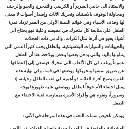
والاستناد الى جانبي السرير أو الكرسي والتدحرج والحبو والزحف
ومحاولة الوقوف بالاستناد، وتحريك الأثاث وإصدار أصوات لا معنى
لها وقذف الأشياء وفي خواتم السنة الأولى من العمر تزداد قدرة
الطفل على متابعة كل متحرك في محيطه وعلية فهو يحتاج الى
أشياء يحبو في أثرها مثل الكرات، والدمى ذات العجلات
والحيوانات والسيارات البلاسيتكية، والطفل يحب كثيراً الدمى التي
يتناولها باليد، والتي يدخل بعضها ببعض ويلاحظ هنا أن الطفل
عموماً يرغب في كل الألعاب التي تتحرك فيسعى إلى إكتشافها
عن طريق لمسها وتحريكها ووضعها في فمه، وفي نهاية هذه
الفترة يصبح أفراد العائلة ذو أهمية في لعب الطفل وحياته، إذ
يمثل اختفاء الأم خوفاً للطفل وويضفي عليه ظهورها بهجة
وسروراً، وتقوم هي وأفراد الأسرة بممارسة لعبة الاختفاء مع
الطفل
ويمكن تلخيص سمات اللعب في هذه المرحلة في الآتي :
العشوائية والعفوية في اللعب.الحرية وانعدام القواعد في اللعب.