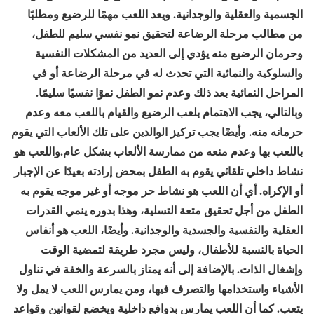
الجسمية والعقلية والوجدانية. ويعد اللعب مهمًا للرضيع ومطلبًا
من مطالب مرحلة الرضاعة لتحقيق نمو نفسي سليم للطفل،
وحرمان الرضيع منه يؤدي إلى العديد من المشكلات النفسية
والسلوكية والنمائية التي تحدث له في مرحلة الرضاعة أو في
المراحل النمائية بعد ذلك وعدم نمو الطفل نموًا نفسيًا سليمًا.
وبالتالي، يجب الاهتمام بلعب الرضيع والقيام باللعب معه وعدم
حرمانه منه. وأيضًا يجب تركيز الوالدين على تلك الألعاب التي يقوم
باللعب بها وعدم منعه من ممارسة الألعاب بشكل عام.واللعب هو
نشاط داخلي تلقائي يقوم به الطفل بمحض إرادته بعيدًا عن الإجبار
أو الإكراه. أي أن اللعب هو نشاط حر موجه أو غير موجه يقوم به
الطفل من أجل تحقيق متعة التسلية، وهذا بدوره ينمي القدرات
العقلية والنفسية والجسدية والوجدانية. وأيضًا، اللعب هو أنفاس
الحياة بالنسبة للأطفال، وليس مجرد طريقة لتمضية الوقت
وإشغال الذات. بالإضافة إلى أنه يمتاز بالسرعة والخفة في تناول
الأشياء واستخدامها والتصرف فيها، ومن يمارس اللعب لا يمل ولا
يتعب. كما أن اللعب يمارس بدوافع داخلية ويخضع لقوانين وقواعد