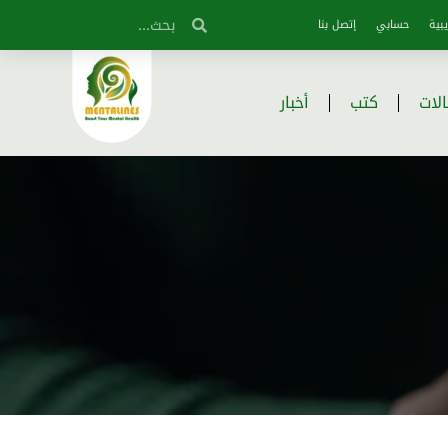
بية
حسابي
إتصل بنا
لات
كتب
أخبار