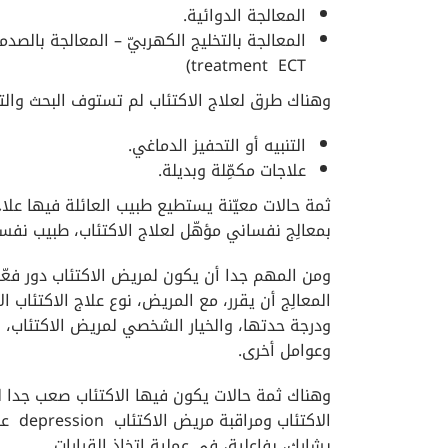
المعالجة الدوائية.
treatment ECT)
وهناك طرق لعلاج الاكتئاب لم تستوف البحث والتج
التنبيه أو التحفيز الدماغي.
علاجات مكمِّلة وبديلة.
ثمة حالات معيّنة يستطيع طبيب العائلة فيها علا
بمعالِج نفساني مؤهّل لعلاج الاكتئاب، طبيب نف
ومن المهم جدا أن يكون لمريض الاكتئاب دور فعّا
المعالِج أن يقرر، مع المريض، نوع علاج الاكتئاب ا
ودرجة حدتها، والخيار الشخصي لمريض الاكتئاب، وا
وعوامل أخرى.
وهناك ثمة حالات يكون فيها الاكتئاب صعب جدا ل
الاك
يشارك، بفاعلية، في عملية اتخاذ القرارات.