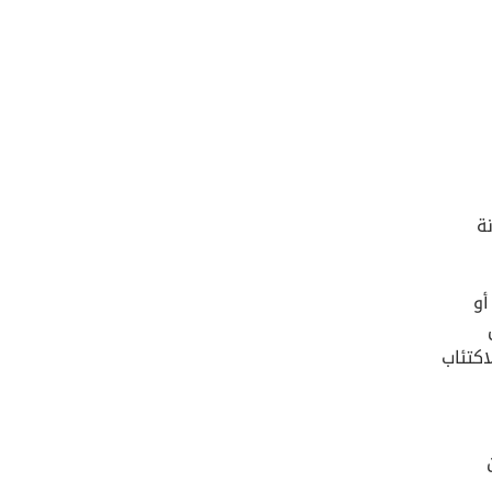
ة
أو
اكتئاب
ن