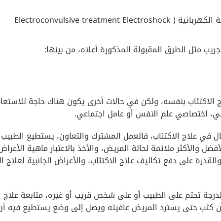
المعالجة بالتخليج الكهربيّ – المعالجة بالصدمة الكهربائية ( Electroconvulsive treatment Electroshock
ريب مثل الطرق المقبولة المذكورة أعلاه، من بينها:
ج الاكتئاب بنفسه، ولكن في حالات أخرى يكون هناك حاجة للاستعان
سي، اختصاصي علم النفس أو عامل اجتماعي.
ل في علاج الاكتئاب، فالعمل المشترك والتعاون، يستطيع الطبيب 
لأفضل والأكثر ملائمة لحالة المريض، والأخذ بالاعتبار ماهية الأعراض
لقدرة على دفع تكاليف علاج الاكتئاب، والأعراض الجانبية لعلاج ال
درجة تحتم على الطبيب أو على شخص قريب أو غيره، متابعة علاج
تئاب ومراقبة مريض الاكتئاب depression عن كثب حتى يسترد المريض عافيته ويصل إلى وضع يستطيع فيه أ