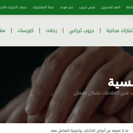
ائعة
انضم للمدربين
فرص تدريب
حجز موعد
سلة المشتريات
حساب الدورات التدري
تبارات مجانية
جروب ثيرابي
رحلات
كورسات
مقا
سية
رف على العلامات بشكل مفصل
ما لا تعرفه عن أعراض الاكتئاب وكيفية التعامل معه