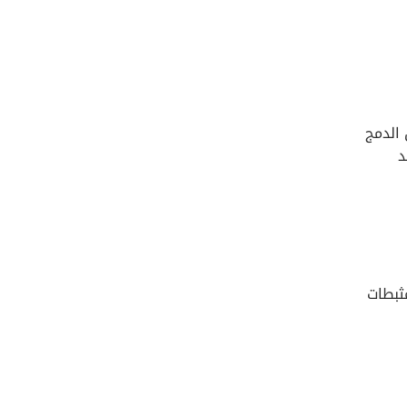
 الدمج
د
مثبطات