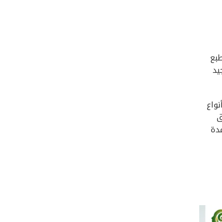
طبع
يد
نواع
ق
مدة