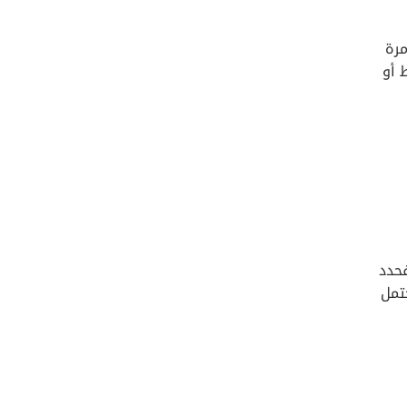
مرة
 أو
فحدد
تمل