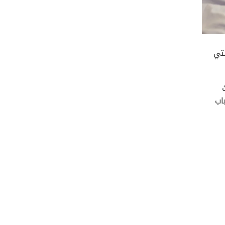
تي
ث
اب