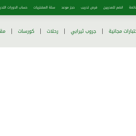
ائعة
انضم للمدربين
فرص تدريب
حجز موعد
سلة المشتريات
حساب الدورات التدري
تبارات مجانية
جروب ثيرابي
رحلات
كورسات
مقا