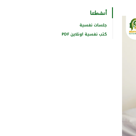
أنشطتنا
جلسات نفسية
كتب نفسية اونلاين PDF