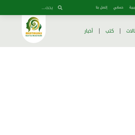
بية
حسابي
إتصل بنا
لات
كتب
أخبار